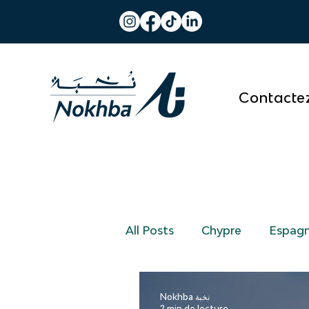
Contacte
All Posts
Chypre
Espag
Nokhba نخبة
2 min de lecture