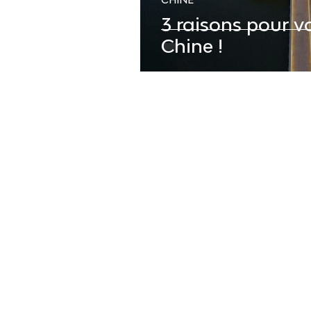
3 raisons pour vo
Chine !