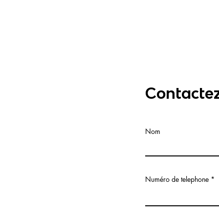
Contacte
khba.ma
08
Nom
,
Omar Slaoui et,
, Casablanca 20250
Numéro de telephone
i 81, planta 2,
celona 08015