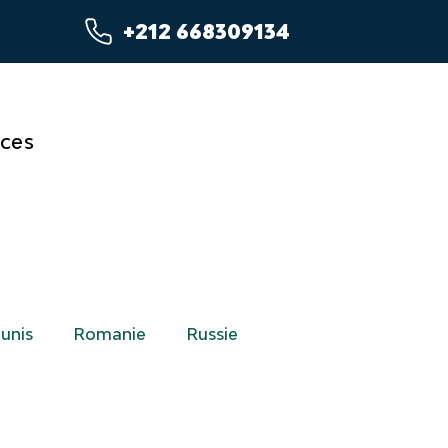
+212 668309134
ices
unis
Romanie
Russie