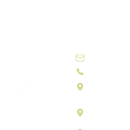
Contact@no
+212 6009974
4eme ETG N: 7
26 angle rue 
Rue d'Agadir
Carrer vilamar
Puerta 3, Bar